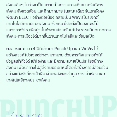
สังคมอื่นๆ ไม่ว่าจะเป็น ความเป็นธรรมทางสังคม สวัสดิการ
สังคม
สิ่งแวดล้อม
และอีกมากมาย ในขณะเดียวกันเรายังคง
พัฒนา ELECT อย่างต่อเนื่อง กลายเป็น
WeVis
โปรเจกต์
เทคโนโลยีภาคประชาสังคม ซึ่งขณะนี้จัดตั้งเป็นองค์กรไม่
แสวงหากำไร เพื่อมุ่งมั่นทำงานส่งเสริมให้ประชาชนมีบทบาททาง
สังคม-การเมืองได้มากขึ้นผ่านเทคโนโลยีและข้อมูลเปิด
ตลอดระยะเวลา 4 ปีที่ผ่านมา Punch Up และ WeVis ได้
สร้างสรรค์
โปรเจกต์
ต่างๆ มากมาย
ด้วยภารกิจ
ในการทำให้
ข้อมูลเข้าถึงได้ เข้าใจง่าย และมีความหมายเป็นประโยชน์ทาง
สังคม
เพื่อนำทาง
ไปสู่สังคมประชาธิปไตยที่สร้างการมีส่วนร่วม
อย่างแท้จริง
ที่เราเฝ้าฝัน
ผ่านพลังของข้อมูล
การเล่าเรื่อง และ
เทคโนโลยีภาคประชาสังคม
Vision