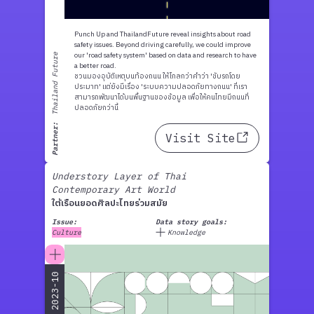
Punch Up and ThailandFuture reveal insights about road
safety issues. Beyond driving carefully, we could improve
our 'road safety system' based on data and research to have
Thailand Future
a better road.
ชวนมองอุบัติเหตุบนท้องถนน ให้ไกลกว่าคำว่า 'ขับรถโดย
ประมาท' แต่ยังมีเรื่อง 'ระบบความปลอดภัยทางถนน' ที่เรา
สามารถพัฒนาได้บนพื้นฐานของข้อมูล เพื่อให้คนไทยมีถนนที่
ปลอดภัยกว่านี้
Partner:
Visit Site
Understory Layer of Thai
Contemporary Art World
ใต้เรือนยอดศิลปะไทยร่วมสมัย
Issue:
Data story goals:
Culture
Knowledge
2023-10