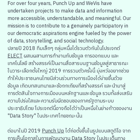
For over four years, Punch Up and WeVis have
undertaken projects to make data and information
more accessible, understandable, and meaningful. Our
mission is to contribute to a genuinely participatory in
our democratic aspirations engine fueled by the power
of data, storytelling, and social technology.
ปลายปี 2018 ทีมเล็กๆ กลุ่มหนึ่งได้รวมตัวกันใน
โปรเจกต์
ELECT
ผสมผสานการทำงานกับข้อมูล การออกแบบ และ
เทคโนโลยี สร้างสรรค์เป็นงานสื่อสารบนฐานข้อมูลสู่สาธารณะ
ในวาระเลือกตั้งใหญ่ 2019 การรวมตัวครั้งนี้ มุ่งหวังอยากช่วย
ทำให้ประชาชนคนไทยมีส่วนร่วมทางการเมืองได้ง่ายขึ้นด้วย
ข้อมูล เกิดบทสนทนาและ
ข้อถกเถียง
ที่สร้างสรรค์ และนำมาสู่
การตัดสินใจทางการเมืองบนหลักฐานและข้อมูล รวมทั้งส่งเสริม
ความโปร่งใสและความรับผิดชอบของภาครัฐตามระบบ
ประชาธิปไตย
โปรเจกต์
นี้อาจถือได้ว่าเป็นหนึ่งในย่างก้าวของงาน
"Data Story" ในประเทศไทย
ขณะนั้น
ต่อมาในปี 2019
Punch Up
ได้ก่อตั้งขึ้นในรูปแบบสตูดิโอ จาก
การเห็นโอกาสในการพัฒนางาน Data Story ในประเด็นทาง