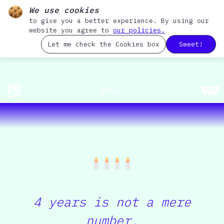
We use cookies
to give you a better experience. By using our
website you agree to
our policies.
Let me check the Cookies box
Sweet!
Menu
Intro
Vision
PunchUp
WeVis
Impact
Lookback
4 years is not a mere
PunchUp
WeVis
Showcases
number.