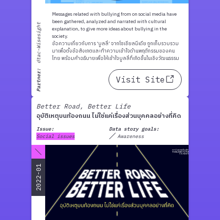
Messages related with bullying from on social media have
been gathered, analyzed and narrated with cultural
dtac-Wisesight
explanation, to give more ideas about bullying in the
society.
ข้อความเกี่ยวกับการ ‘บูลลี่’ จากโซเชียลมีเดีย ถูกเก็บรวบรวม
มาเพื่อตั้งข้อสังเกตและทำความเข้าใจด้านพฤติกรรมของคน
ไทย พร้อมคำอธิบายเพื่อให้เข้าใจบูลลี่ที่เกิดขึ้นในเชิงวัฒนธรรม
Partner:
Visit Site
Better Road, Better Life
อุบัติเหตุบนท้องถนน ไม่ใช่แค่เรื่องส่วนบุคคลอย่างที่คิด
Issue:
Data story goals:
Social issues
Awareness
2022-01